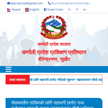
kpta.karnali@gmail.com
0८३-५२२५५४/५२०१११/५२११६५
Nepali
English
Invert Color
A-
A
A+
कर्णाली प्रदेश सरकार
कर्णाली प्रदेश प्रशिक्षण प्रतिष्ठान
वीरेन्द्रनगर, सुर्खेत
* सेवाकालीन तालिमको लागि सहभागी छनोट गरिएको सूचना
ताजा समाचार:
* सहायकस्तर चौथो तहका कर्मचा
सेवाकालीन तालिमको लागि सहभागी छनोट तथा