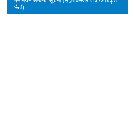
मनोनयन सम्बन्धी सूचना (सहायकस्तर पाँचौ/अधिकृत
छैटौं)